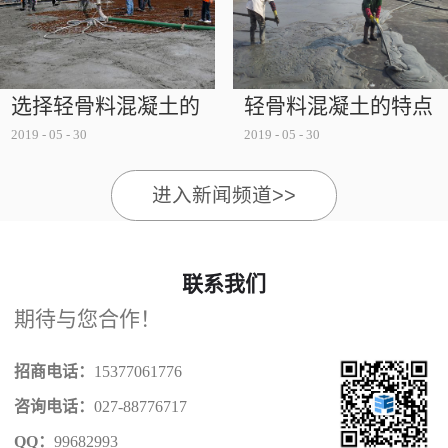
被破坏，而不得不采用外在的保温设备，这既浪费了
能源又影响了其安全性，而选择节能...
选择轻骨料混凝土的
轻骨料混凝土的特点
2019
-
05
-
30
2019
-
05
-
30
注意事项
有哪些
进入新闻频道>>
联系我们
期待与您合作！
招商电话：
15377061776
咨询电话：
027-88776717
QQ：
99682993