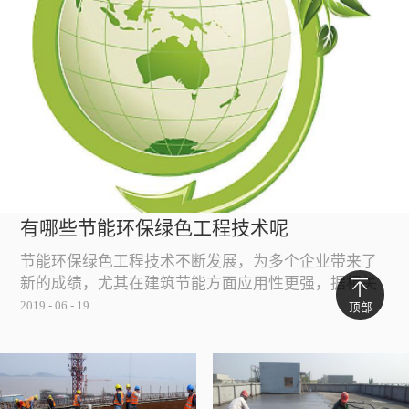
有哪些节能环保绿色工程技术呢
节能环保绿色工程技术不断发展，为多个企业带来了
新的成绩，尤其在建筑节能方面应用性更强，据相关
人士介绍节能环保绿色工程应国家需要，不但施工技
2019
-
06
-
19
顶部
术优化换代的速度加快，而且各种节能产品的推出也
推动了环保进程，那么目前有哪些节能环保绿色工程
技术呢？一、外墙保温技术为什么外墙保温属节能环
保绿色工程？这是因为单纯的使用冷凝体容易使墙体