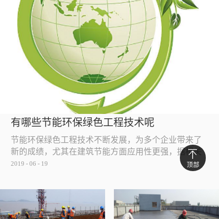
有哪些节能环保绿色工程技术呢
节能环保绿色工程技术不断发展，为多个企业带来了
新的成绩，尤其在建筑节能方面应用性更强，据相关
人士介绍节能环保绿色工程应国家需要，不但施工技
2019
-
06
-
19
顶部
术优化换代的速度加快，而且各种节能产品的推出也
推动了环保进程，那么目前有哪些节能环保绿色工程
技术呢？一、外墙保温技术为什么外墙保温属节能环
保绿色工程？这是因为单纯的使用冷凝体容易使墙体