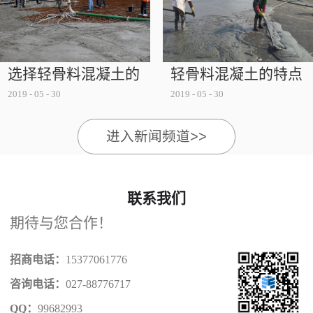
被破坏，而不得不采用外在的保温设备，这既浪费了
能源又影响了其安全性，而选择节能...
选择轻骨料混凝土的
轻骨料混凝土的特点
2019
-
05
-
30
2019
-
05
-
30
注意事项
有哪些
进入新闻频道>>
联系我们
期待与您合作！
招商电话：
15377061776
咨询电话：
027-88776717
QQ：
99682993